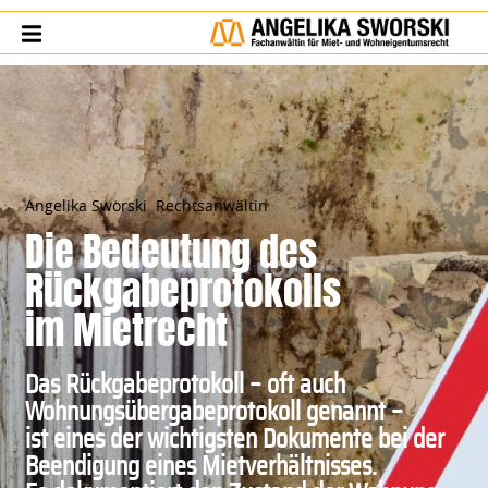
Angelika
Sworski
Rechtsanwältin
Die Bedeutung des
Rückgabeprotokolls
im Mietrecht
Das Rückgabeprotokoll – oft auch
Wohnungsübergabeprotokoll genannt –
ist eines der wichtigsten Dokumente bei der
Beendigung eines Mietverhältnisses.